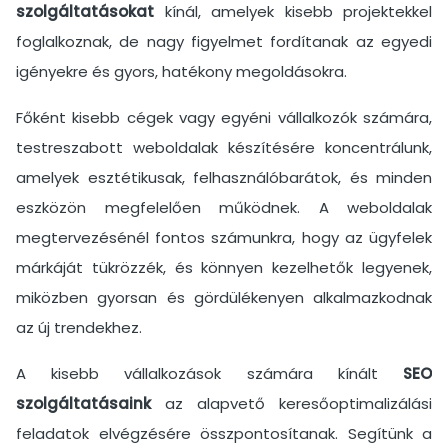
szolgáltatásokat
kínál, amelyek kisebb projektekkel
foglalkoznak, de nagy figyelmet fordítanak az egyedi
igényekre és gyors, hatékony megoldásokra.
Főként kisebb cégek vagy egyéni vállalkozók számára,
testreszabott weboldalak készítésére koncentrálunk,
amelyek esztétikusak, felhasználóbarátok, és minden
eszközön megfelelően működnek. A weboldalak
megtervezésénél fontos számunkra, hogy az ügyfelek
márkáját tükrözzék, és könnyen kezelhetők legyenek,
miközben gyorsan és gördülékenyen alkalmazkodnak
az új trendekhez.
A kisebb vállalkozások számára kínált
SEO
szolgáltatásaink
az alapvető keresőoptimalizálási
feladatok elvégzésére összpontosítanak. Segítünk a