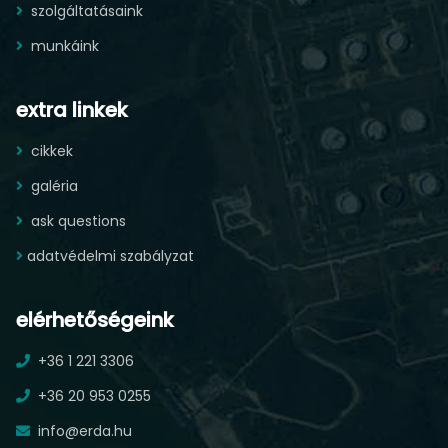
szolgáltatásaink
munkáink
extra linkek
cikkek
galéria
ask questions
adatvédelmi szabályzat
elérhetőségeink
+36 1 221 3306
+36 20 953 0255
info@erda.hu