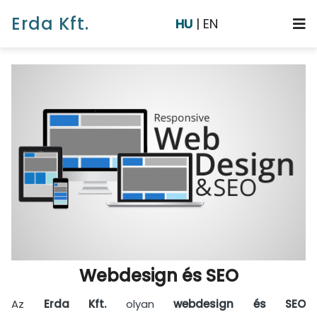
Erda Kft.
HU
|
EN
Főoldal
Rólunk
Munkáink
Szolgáltatások
Cikkek
Galéria
Webdesign és SEO
Az
Erda Kft.
olyan
webdesign és SEO