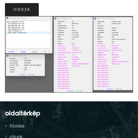
VISSZA
oldaltérkép
főoldal
rólunk