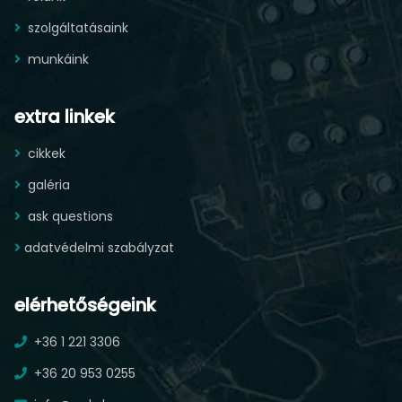
szolgáltatásaink
munkáink
extra linkek
cikkek
galéria
ask questions
adatvédelmi szabályzat
elérhetőségeink
+36 1 221 3306
+36 20 953 0255