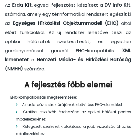
Az
Erda Kft.
egyedi fejlesztést készített a
DV Info Kft.
számára, amely egy térinformatikai rendszert egészít ki
az
Egységes Hírközlési Objektummodell (EHO)
által
előírt funkciókkal. Az új rendszer lehetővé teszi az
optikai hálózatok szerkesztését, és egyetlen
gombnyomással generál EHO-kompatibilis
XML
kimenetet
a
Nemzeti Média- és Hírközlési Hatóság
(NMHH)
számára.
A fejlesztés főbb elemei
EHO kompatibilitás megteremtése:
Az adatbázis struktúrájának kibővítése EHO-elemekkel.
Grafikai eszközök létrehozása az optikai hálózat pontos
modellezéséhez.
Rétegezett szerkezet kialakítása a jobb vizualizációhoz és
adatkezeléshez.