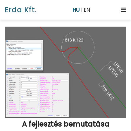
Erda Kft.
HU
|
EN
Főoldal
Rólunk
Munkáink
Szolgáltatások
Cikkek
Galéria
A fejlesztés bemutatása